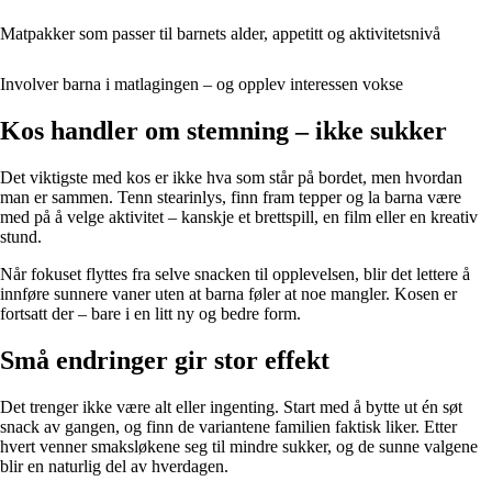
Matpakker som passer til barnets alder, appetitt og aktivitetsnivå
Involver barna i matlagingen – og opplev interessen vokse
Kos handler om stemning – ikke sukker
Det viktigste med kos er ikke hva som står på bordet, men hvordan
man er sammen. Tenn stearinlys, finn fram tepper og la barna være
med på å velge aktivitet – kanskje et brettspill, en film eller en kreativ
stund.
Når fokuset flyttes fra selve snacken til opplevelsen, blir det lettere å
innføre sunnere vaner uten at barna føler at noe mangler. Kosen er
fortsatt der – bare i en litt ny og bedre form.
Små endringer gir stor effekt
Det trenger ikke være alt eller ingenting. Start med å bytte ut én søt
snack av gangen, og finn de variantene familien faktisk liker. Etter
hvert venner smaksløkene seg til mindre sukker, og de sunne valgene
blir en naturlig del av hverdagen.