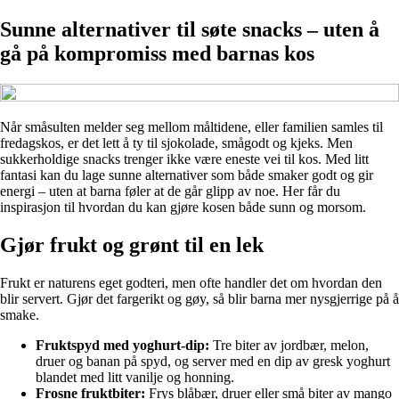
Sunne alternativer til søte snacks – uten å
gå på kompromiss med barnas kos
Når småsulten melder seg mellom måltidene, eller familien samles til
fredagskos, er det lett å ty til sjokolade, smågodt og kjeks. Men
sukkerholdige snacks trenger ikke være eneste vei til kos. Med litt
fantasi kan du lage sunne alternativer som både smaker godt og gir
energi – uten at barna føler at de går glipp av noe. Her får du
inspirasjon til hvordan du kan gjøre kosen både sunn og morsom.
Gjør frukt og grønt til en lek
Frukt er naturens eget godteri, men ofte handler det om hvordan den
blir servert. Gjør det fargerikt og gøy, så blir barna mer nysgjerrige på å
smake.
Fruktspyd med yoghurt-dip:
Tre biter av jordbær, melon,
druer og banan på spyd, og server med en dip av gresk yoghurt
blandet med litt vanilje og honning.
Frosne fruktbiter:
Frys blåbær, druer eller små biter av mango