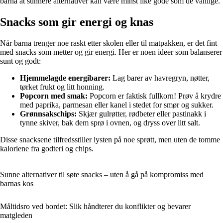
barna at sunnere alternativer kan være minst like gode som de vanlige.
Snacks som gir energi og knas
Når barna trenger noe raskt etter skolen eller til matpakken, er det fint
med snacks som metter og gir energi. Her er noen ideer som balanserer
sunt og godt:
Hjemmelagde energibarer:
Lag barer av havregryn, nøtter,
tørket frukt og litt honning.
Popcorn med smak:
Popcorn er faktisk fullkorn! Prøv å krydre
med paprika, parmesan eller kanel i stedet for smør og sukker.
Grønnsakschips:
Skjær gulrøtter, rødbeter eller pastinakk i
tynne skiver, bak dem sprø i ovnen, og dryss over litt salt.
Disse snacksene tilfredsstiller lysten på noe sprøtt, men uten de tomme
kaloriene fra godteri og chips.
Sunne alternativer til søte snacks – uten å gå på kompromiss med
barnas kos
Måltidsro ved bordet: Slik håndterer du konflikter og bevarer
matgleden