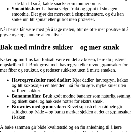
– de blir til små, kalde snacks som minner om is.
Smoothie-bar:
La barna velge frukt og grønt til sin egen
smoothie. Det gjør det morsomt å eksperimentere, og du kan
snike inn litt spinat eller gulrot uten protester.
Når barna får være med på å lage maten, blir de ofte mer positive til å
prøve nye og sunnere alternativer.
Bak med mindre sukker – og mer smak
Kaker og muffins kan fortsatt være en del av kosen, bare du justerer
oppskriften litt. Bruk grovt mel, havregryn eller revne grønnsaker for
mer fiber og struktur, og reduser sukkeret uten å miste smaken.
Havregrynskuler med dadler:
Kjør dadler, havregryn, kakao
og litt kokosolje i en blender – så får du søte, myke kuler uten
raffinert sukker.
Bananmuffins:
Bruk godt modne bananer som naturlig søtning,
og tilsett kanel og hakkede nøtter for ekstra smak.
Brownies med grønnsaker:
Revet squash eller rødbete gir
saftighet og fylde – og barna merker sjelden at det er grønnsaker
i kaken.
Å bake sammen gir både kvalitetstid og en fin anledning til å lære